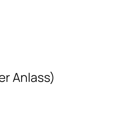
er Anlass)