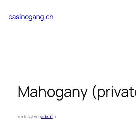
Zum
Inhalt
casinogang.ch
springen
Mahogany (privat
Verfasst von
admin
in