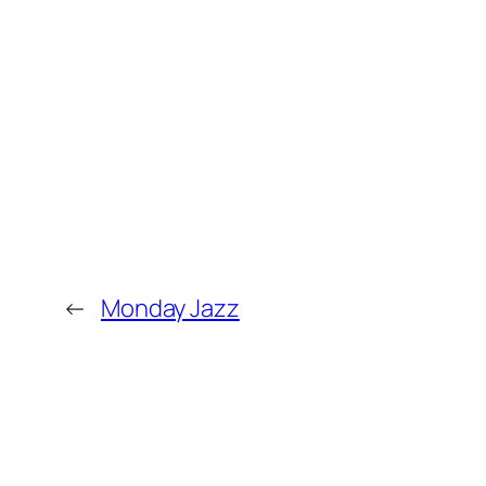
←
Monday Jazz